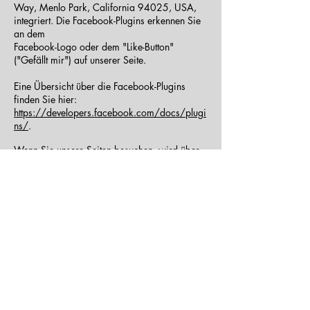
Way, Menlo Park, California 94025, USA,
integriert. Die Facebook-Plugins erkennen Sie
an dem
Facebook-Logo oder dem "Like-Button"
("Gefällt mir") auf unserer Seite.
Eine Übersicht über die
Facebook-Plugins
finden Sie hier:
https://developers.facebook.com/docs/plugi
ns/
.
Wenn Sie unsere Seiten besuchen, wird über
das Plugin eine direkte Verbindung zwischen
Ihrem
Browser und dem Facebook-Server hergestellt.
Facebook erhält dadurch die Information,
dass Sie mit
Ihrer IP-Adresse unsere Seite besucht haben.
Wenn Sie den Facebook "Like-Button"
anklicken während
Sie in Ihrem Facebook-Account eingeloggt
sind, können Sie die Inhalte unserer Seiten auf
Ihrem
Facebook-Profil verlinken. Dadurch kann