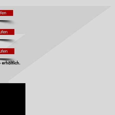
ufen
ufen
ufen
erhältlich.