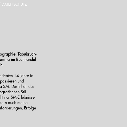
/ DATENSCHUTZ
iographie: Tabubruch-
Domina im Buchhandel
h.
erlebten 14 Jahre in
 passieren und
a SM. Der Inhalt des
ografischen Stil
cht nur SM-Erlebnisse
ndern auch meine
sforderungen, Erfolge