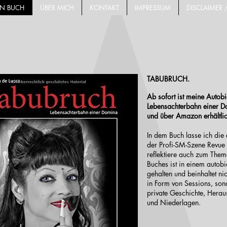
IN BUCH
ÜBER MICH
KONTAKT
IMPRESSUM
DISCLAIMER 
TABUBRUCH.
Ab sofort ist meine Autob
Lebensachterbahn einer 
und über Amazon erhältlic
In dem Buch lasse ich die 
der Profi-SM-Szene Revue
reflektiere auch zum Them
Buches ist in einem autobi
gehalten und beinhaltet ni
in Form von Sessions, so
private Geschichte, Herau
und Niederlagen.